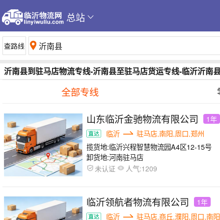
总站
沂南县到驻马店物流专线-沂南县至驻马店货运专线-临沂沂南
全部专线
山东临沂金驰物流有限公司
1年
临沂
驻马店,南阳,周口,郑州
揽货地:
临沂兴程智慧物流园A4区12-15号
卸货地:
河南驻马店
人气:
未认证
1209
临沂领航者物流有限公司
1年
临沂
驻马店,商丘,濮阳,周口,南阳