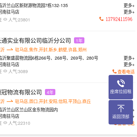
临沂兰山区新财源物流园7栋132-135
更多+
河南驻马店
更多+
人气:
证
23801
长通实业有限公司临沂分公司
1年
临沂
驻马店,焦作,开封,新乡,鹤壁,许昌,郑州
临沂聚盛晨物流园6栋266号、268号、269号、280号
更多+
河南驻马店
更多+
人气:
查看电话
证
3089
物流专线座席位招租
领冠物流有限公司
座席位招租
4年
临沂
驻马店,周口,开封,安阳,信阳,平顶山,商丘
临沂兰山区兰山区金东物流园内
更多+
河南驻马店
更多+
返回顶部
人气:
查看电话
证
22310