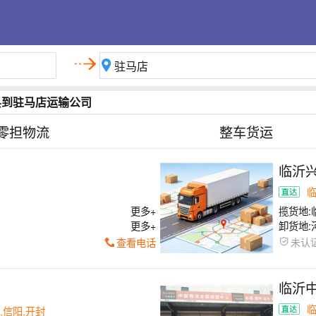
县到驻马店运输公司
零担物流
整车货运
临沂
更多+
揽货地:
更多+
卸货地:
查看电话
未认
临沂
,信阳,开封