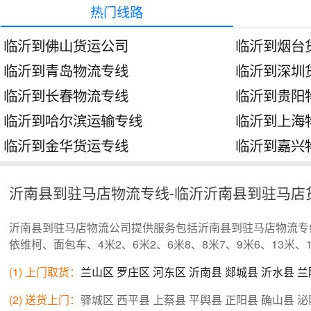
热门线路
临沂到佛山货运公司
临沂到烟台
临沂到青岛物流专线
临沂到深圳
临沂到长春物流专线
临沂到贵阳
临沂到哈尔滨运输专线
临沂到上海
临沂到金华货运专线
临沂到嘉兴
沂南县到驻马店物流专线-临沂沂南县到驻马店
沂南县到驻马店物流公司提供服务包括沂南县到驻马店物流专
依维柯、面包车、4米2、6米2、6米8、8米7、9米6、13米
(1) 上门取货：
兰山区
罗庄区
河东区
沂南县
郯城县
沂水县
兰
(2) 送货上门：
驿城区 西平县 上蔡县 平舆县 正阳县 确山县 泌