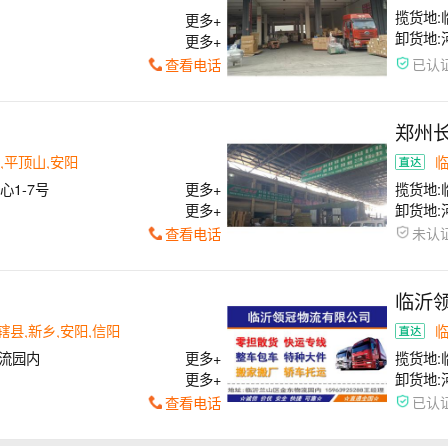
揽货地:
更多+
卸货地:
更多+
查看电话
已认
郑州
,平顶山,安阳
1-7号
更多+
揽货地:
更多+
卸货地:
查看电话
未认
临沂
辖县,新乡,安阳,信阳
流园内
更多+
揽货地:
更多+
卸货地:
查看电话
已认