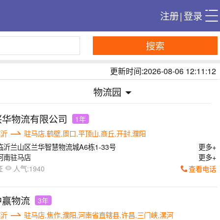
注册
|
登录
搜索
更新时间:2026-08-06 12:11:12
物流园
兴华物流有限公司
1年
临沂
驻马店,鹤壁,周口,平顶山,商丘,开封,濮阳
临沂兰山区兰华智慧物流城A6栋1-33号
更多+
河南驻马店
更多+
人气:
查看电话
证
1940
中赢物流
3年
临沂
驻马店,焦作,濮阳,河南省直辖县,许昌,三门峡,漯河