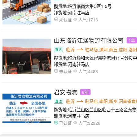
揽货地:
临沂临商大集C区1-5号
卸货地:
河南驻马店
人气:
未认证
1713
山东临沂江涵物流有限公司
1年
临沂
驻马店,漯河,商丘,信阳,洛阳
揽货地:
临沂顺和天源智慧物流园11号分拨中心
卸货地:
河南驻马店
人气:
未认证
4483
君安物流
6年
临沂
驻马店,南阳,新乡,河南省直
揽货地:
临沂兰山区兰山区临西十三路金东物
卸货地:
河南驻马店
人气:
已认证
32926